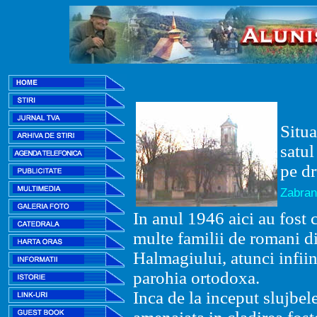
Situa
satul
pe dr
Zabran
In anul 1946 aici au fost 
multe familii de romani di
Halmagiului, atunci infiin
parohia ortodoxa.
Inca de la inceput slujbel