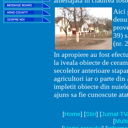
amenajata in cladirea fost
Aici 
denu
prove
39) s
(nr. 
In apropiere au fost efect
la iveala obiecte de ceram
secolelor anterioare stapa
agricultori iar o parte din 
impletit obiecte din nuie
ajuns sa fie cunoscute atat 
[
Home
]
[
Stiri
]
[
Jurnal T
[
Mult