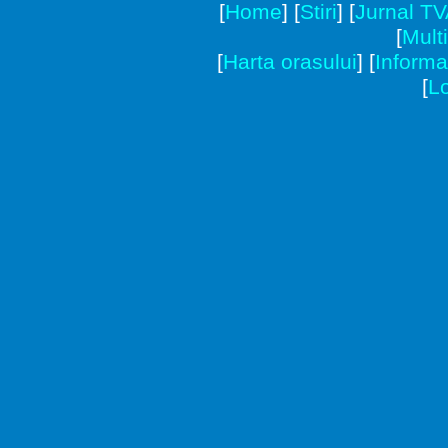
[
Home
]
[
Stiri
]
[
Jurnal T
[
Mult
[
Harta orasului
]
[
Informat
[
Lo