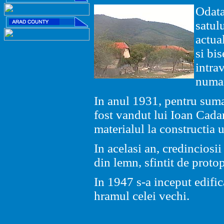
Odata
satul
actua
si bis
intra
numar
In anul 1931, pentru suma 
fost vandut lui Ioan Cada
materialul la constructia u
In acelasi an, credinciosii
din lemn, sfintit de prot
In 1947 s-a inceput edific
hramul celei vechi.