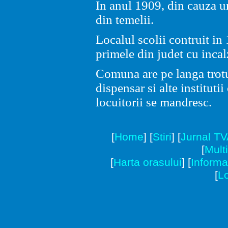
In anul 1909, din cauza un
din temelii.
Localul scolii contruit in
primele din judet cu incal
Comuna are pe langa trotu
dispensar si alte institutii
locuitorii se mandresc.
[
Home
]
[
Stiri
]
[
Jurnal T
[
Mult
[
Harta orasului
]
[
Informat
[
Lo