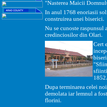
"Nasterea Maicii Domnul
In anul 1768 enoriasii soli
construirea unei biserici.
Nu se cunoste raspunsul au
credinciosilor din Olari.
Cert 
incep
biser
"Sfii
sfiint
1852
Dupa terminarea celei noi
demolata iar lemnul a fost
florini.