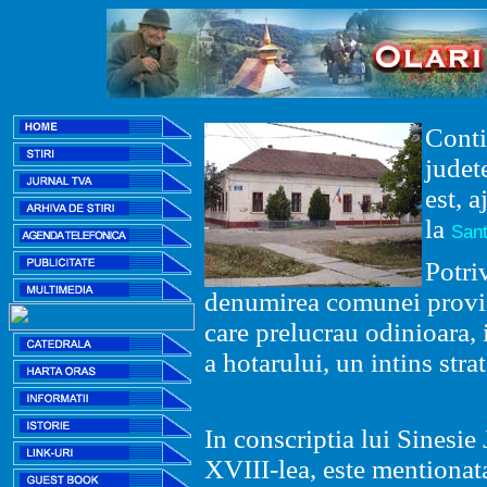
Cont
judet
est, 
la
San
Potri
denumirea comunei provin
care prelucrau odinioara, 
a hotarului, un intins strat
In conscriptia lui Sinesie
XVIII-lea, este mentionat