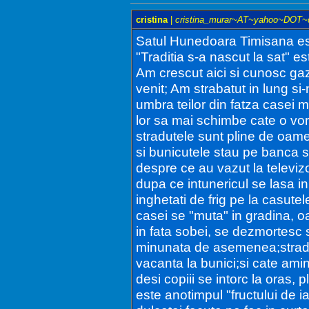
cristina
|
cristina_murar~AT~yahoo~DOT
Satul Hunedoara Timisana este
"Traditia s-a nascut la sat" es
Am crescut aici si cunosc gazd
venit; Am strabatut in lung si-
umbra teilor din fatza casei 
lor sa mai schimbe cate o vor
stradutele sunt pline de oam
si bunicutele stau pe banca si 
despre ce au vazut la televiz
dupa ce intunericul se lasa in
inghetati de frig pe la casute
casei se "muta" in gradina, o
in fata sobei, se dezmortesc 
minunata de asemenea;stradute
vacanta la bunici;si cate amint
desi copiii se intorc la oras, 
este anotimpul "fructului de i