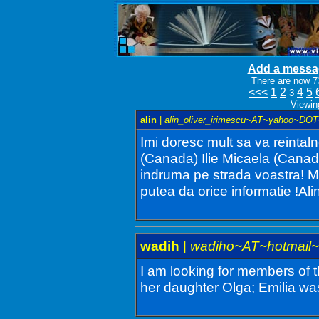
Add a messa
There are now 7
<<<
1
2
4
5
3
Viewin
alin
|
alin_oliver_irimescu~AT~yahoo~DOT
Imi doresc mult sa va reinta
(Canada) Ilie Micaela (Canada
indruma pe strada voastra! Mu
putea da orice informatie !Ali
wadih
|
wadiho~AT~hotmai
I am looking for members of th
her daughter Olga; Emilia was