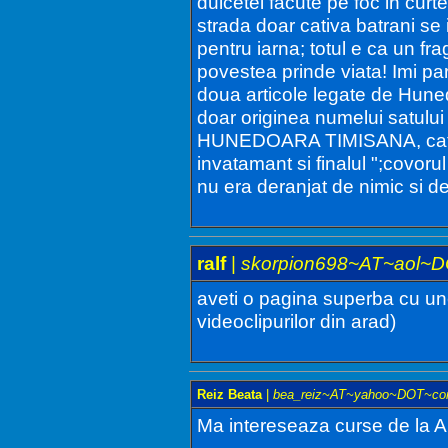
dulcetei facute pe foc in curte
strada doar cativa batrani s
pentru iarna; totul e ca un fr
povestea prinde viata! Imi pa
doua articole legate de Huned
doar originea numelui satului
HUNEDOARA TIMISANA, cateva
invatamant si finalul ";covor
nu era deranjat de nimic si d
ralf
|
skorpion698~AT~aol~
aveti o pagina superba cu unel
videoclipurilor din arad)
Reiz Beata
|
bea_reiz~AT~yahoo~DOT~c
Ma intereseaza curse de la A