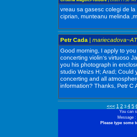
vreau sa gasesc colegi de la 
ciprian, munteanu melinda ,me
Petr Cada
|
mariecadova~A
Good morning, I apply to you 
concerting violin‘s virtuoso 
you his photograph in enclosu
studio Weizs H; Arad; Could yo
concerting and all atmosphere
information? Thanks, Petr C A
<<<
1
2
4
5
3
You can s
Message :
Please type some t