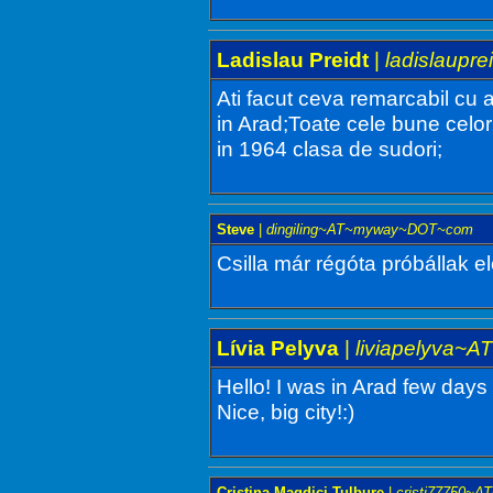
Ladislau Preidt
|
ladislaup
Ati facut ceva remarcabil cu 
in Arad;Toate cele bune celo
in 1964 clasa de sudori;
Steve
|
dingiling~AT~myway~DOT~com
Csilla már régóta próbállak el
Lívia Pelyva
|
liviapelyva~A
Hello! I was in Arad few days 
Nice, big city!:)
Cristina Magdici-Tulbure
|
cristi77750~